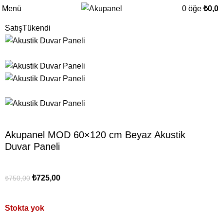
Menü
0
öğe
₺
0,
Satış
Tükendi
Akupanel MOD 60×120 cm Beyaz Akustik
Duvar Paneli
₺
725,00
₺
750,00
Stokta yok