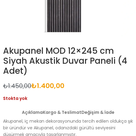
Akupanel MOD 12×245 cm
Siyah Akustik Duvar Paneli (4
Adet)
₺
1.400,00
₺
1.450,00
Stokta yok
Açıklama
Kargo & Teslimat
Değişim & İade
Akupanel, iç mekan dekorasyonunda tercih edilen oldukça şık
bir üründür ve Akupanel, odanızdaki gürültü seviyesini
düşürmek amacıyla tasarlanmıştır.