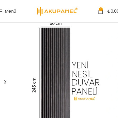
0
Menü
₺
0,0