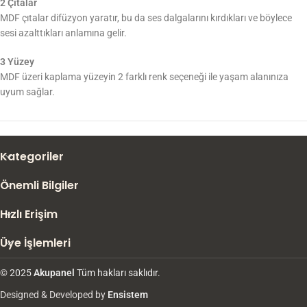
2 Çıtalar
MDF çıtalar difüzyon yaratır, bu da ses dalgalarını kırdıkları ve böylece
sesi azalttıkları anlamına gelir.
3 Yüzey
MDF üzeri kaplama yüzeyin 2 farklı renk seçeneği ile yaşam alanınıza
uyum sağlar.
Kategoriler
Önemli Bilgiler
Hızlı Erişim
Üye İşlemleri
©
2025
Akupanel
Tüm hakları saklıdır.
Designed & Developed by
Ensistem