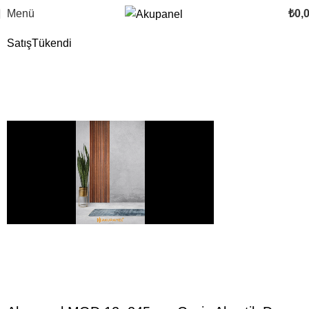
Menü
₺
0,
Satış
Tükendi