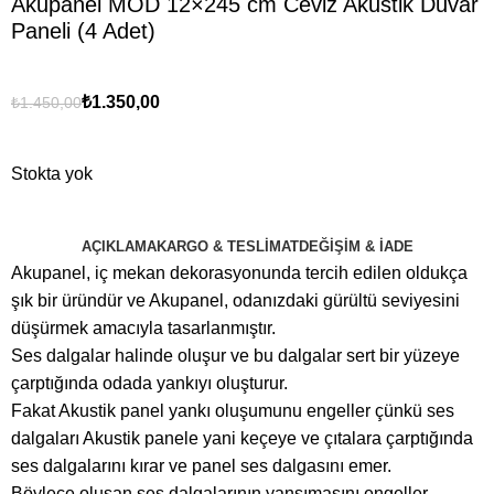
Akupanel MOD 12×245 cm Ceviz Akustik Duvar
Paneli (4 Adet)
₺
1.350,00
₺
1.450,00
Stokta yok
AÇIKLAMA
KARGO & TESLIMAT
DEĞIŞIM & İADE
Akupanel, iç mekan dekorasyonunda tercih edilen oldukça
şık bir üründür ve Akupanel, odanızdaki gürültü seviyesini
düşürmek amacıyla tasarlanmıştır.
Ses dalgalar halinde oluşur ve bu dalgalar sert bir yüzeye
çarptığında odada yankıyı oluşturur.
Fakat Akustik panel yankı oluşumunu engeller çünkü ses
dalgaları Akustik panele yani keçeye ve çıtalara çarptığında
ses dalgalarını kırar ve panel ses dalgasını emer.
Böylece oluşan ses dalgalarının yansımasını engeller.