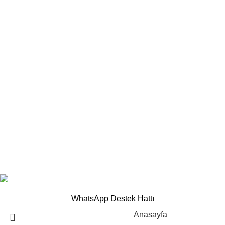
İletişim
Sıkça Sorulan Sorular
Üye İşlemleri
Yeni Üyelik
Üye Girişi
Kargom Nerede ?
Kolay İade
©
2025
Akupanel
Tüm hakları saklıdır.
Designed & Developed by
Ensistem
WhatsApp Destek Hattı
Anasayfa