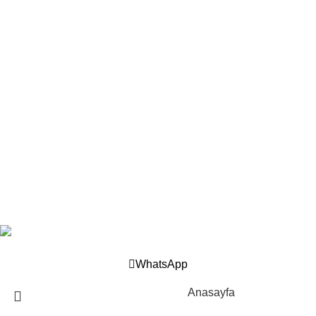
you can beautify your living spaces in a very practical, fast and
economical way.
With the assurance of the first and largest manufacturer in
Turkey and Europe;
©
2025
Akupanel
Tüm hakları saklıdır.
Designed & Developed by
Ensistem
WhatsApp
Anasayfa