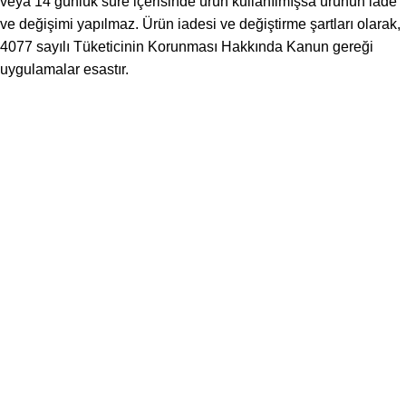
veya 14 günlük süre içerisinde ürün kullanılmışsa ürünün iade
ve değişimi yapılmaz. Ürün iadesi ve değiştirme şartları olarak,
4077 sayılı Tüketicinin Korunması Hakkında Kanun gereği
uygulamalar esastır.
With
AKUPANEL
,
the leading brand in Turkey and Europe,